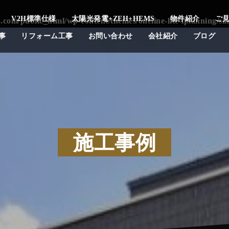
V2H標準仕様
太陽光発電+ZEH+HEMS
物件紹介
ご
.com/public_html/wp-content/themes/oneline-lite-iplanning/si
事
リフォーム工事
お問い合わせ
会社紹介
ブログ
施工事例