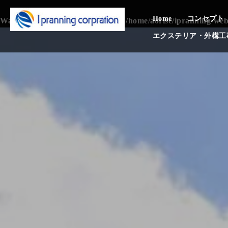
Skip
Home
コンセプト
to
Warning
: Undefined array key 0 in
/home/aorise/ipranning-web
content
エクステリア・外構工