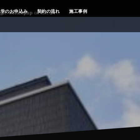
見学のお申込み
契約の流れ
施工事例
ngle-works.php
on line
24