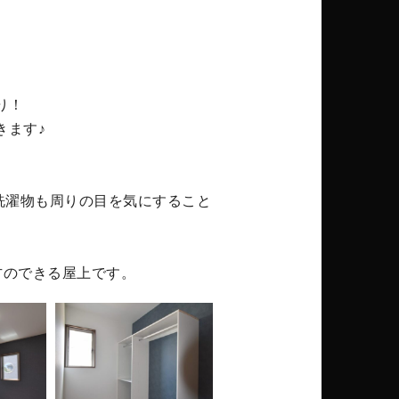
り！
きます♪
洗濯物も周りの目を気にすること
方のできる屋上です。