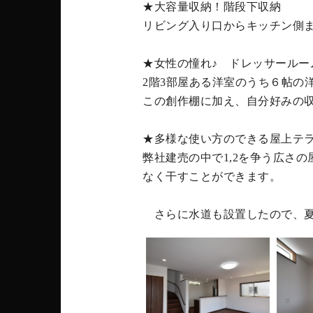
★大容量収納！階段下収納
リビング入り口からキッチン側
★女性の憧れ♪ ドレッサールー
2階3部屋ある洋室のうち６帖の
この創作棚に加え、自分好みの収
★多様な使い方のできる屋上テ
弊社建売の中で1,2を争う広さ
なく干すことができます。
さらに水道も設置したので、夏