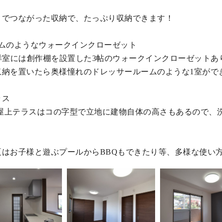
までつながった収納で、たっぷり収納できます！
ムのようなウォークインクローゼット
洋室には創作棚を設置した3帖のウォークインクローゼットあ
納を置いたら奥様憧れのドレッサールームのような1室がで
ラス
の屋上テラスはコの字型で立地に建物自体の高さもあるので、
はお子様と遊ぶプールからBBQもできたり等、多様な使い