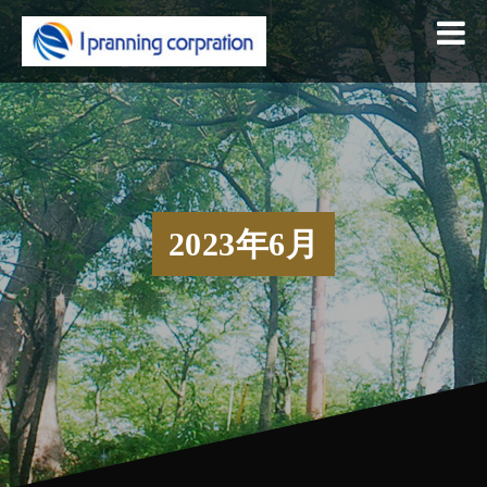
Skip
to
content
2023年6月